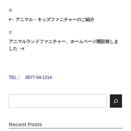
投
前
前
稿
の
アニマル・キッズファニチャーのご紹介
ナ
投
ビ
稿
次
次
ゲ
の
ー
アニマルランドファニチャー、ホームページ開設致しま
投
シ
した
稿
ョ
ン
TEL： 0577-54-1214
検
索
Recent Posts