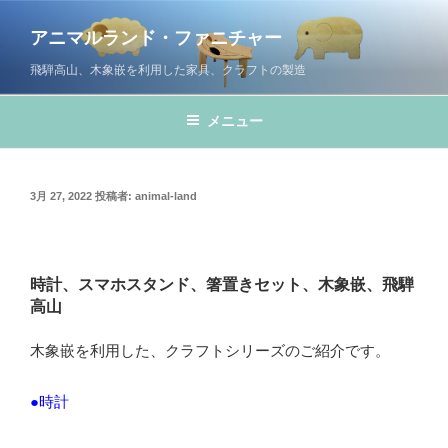
コ
ン
アニマルランド・ファニチャー
テ
飛騨高山、木象嵌を利用した家具、クラフトの製造
ン
ツ
メニュー
へ
ス
キ
投
3月 27, 2022
投稿者:
animal-land
ッ
稿
プ
日:
時計、スマホスタンド、箸置きセット、木象嵌、飛騨
高山
木象嵌を利用した、クラフトシリーズのご紹介です。
●時計